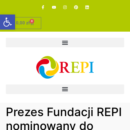
Otwórz pasek narzędzi
0
0,00
zł
Prezes Fundacji REPI
nominowany do