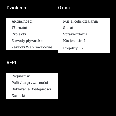
Działania
O nas
Aktualności
Misja, cele, działania
Warsztat
Statut
Projekty
Sprawozdania
Zawody pływackie
Kto jest kim?
Zawody Wspinaczkowe
Projekty
REPI
Regulamin
Polityka prywatności
Deklaracja Dostępności
Kontakt