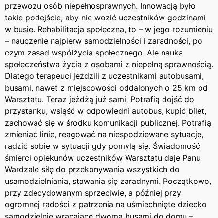
przewozu osób niepełnosprawnych. Innowacją było
takie podejście, aby nie wozić uczestników godzinami
w busie. Rehabilitacja społeczna, to – w jego rozumieniu
– nauczenie najpierw samodzielności i zaradności, po
czym zasad współżycia społecznego. Ale nauka
społeczeństwa życia z osobami z niepełną sprawnością.
Dlatego terapeuci jeździli z uczestnikami autobusami,
busami, nawet z miejscowości oddalonych o 25 km od
Warsztatu. Teraz jeżdżą już sami. Potrafią dojść do
przystanku, wsiąść w odpowiedni autobus, kupić bilet,
zachować się w środku komunikacji publicznej. Potrafią
zmieniać linie, reagować na niespodziewane sytuacje,
radzić sobie w sytuacji gdy pomylą się. Świadomość
śmierci opiekunów uczestników Warsztatu daje Panu
Wardzale siłę do przekonywania wszystkich do
usamodzielniania, stawania się zaradnymi. Początkowo,
przy zdecydowanym sprzeciwie, a później przy
ogromnej radości z patrzenia na uśmiechnięte dziecko
samodzielnie wracające dwoma busami do domu –