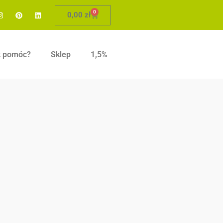
0
0,00
zł
k pomóc?
Sklep
1,5%