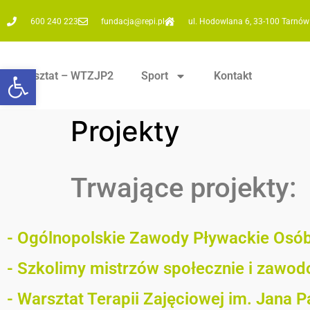
600 240 223
fundacja@repi.pl
ul. Hodowlana 6, 33-100 Tarnów
Otwórz pasek narzędzi
Warsztat – WTZJP2
Sport
Kontakt
Projekty
Trwające projekty:
- Ogólnopolskie Zawody Pływackie Osób
- Szkolimy mistrzów społecznie i zawo
- Warsztat Terapii Zajęciowej im. Jana Pa