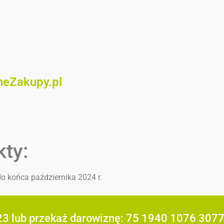
neZakupy.pl
kty:
o końca października 2024 r.
23 lub przekaż darowiznę: 75 1940 1076 307