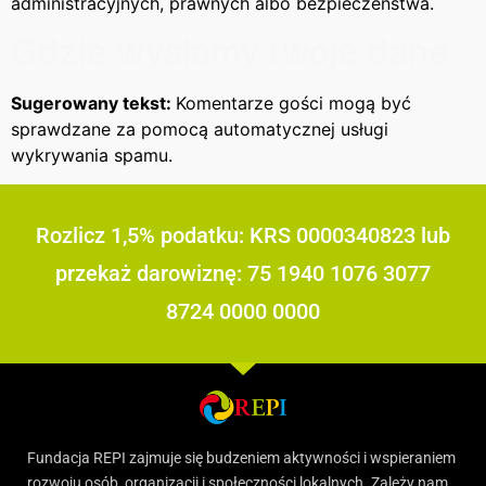
administracyjnych, prawnych albo bezpieczeństwa.
Gdzie wysłamy twoje dane
Sugerowany tekst:
Komentarze gości mogą być
sprawdzane za pomocą automatycznej usługi
wykrywania spamu.
Rozlicz 1,5% podatku: KRS 0000340823 lub
przekaż darowiznę: 75 1940 1076 3077
8724 0000 0000
Fundacja REPI zajmuje się budzeniem aktywności i wspieraniem
rozwoju osób, organizacji i społeczności lokalnych. Zależy nam