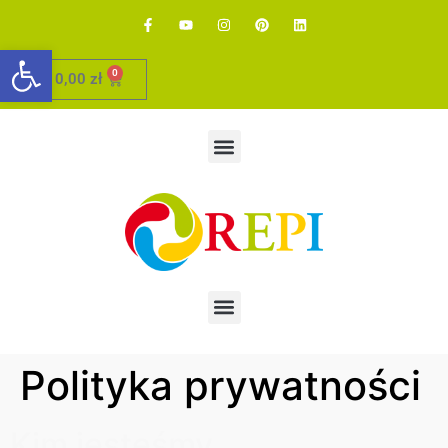
Otwórz pasek narzędzi
0
0,00
zł
Polityka prywatności
Kim jesteśmy