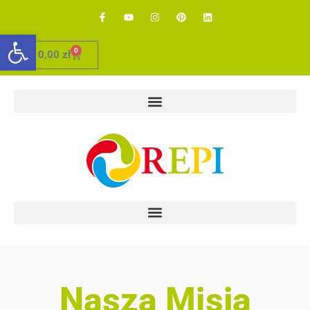
Otwórz pasek narzędzi
0
0,00
zł
Nasza Misja