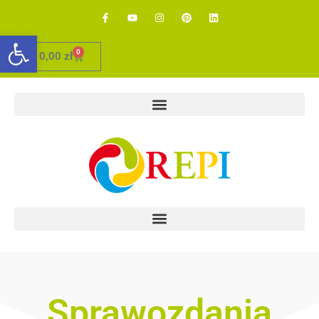
Otwórz pasek narzędzi
0
0,00
zł
Sprawozdania