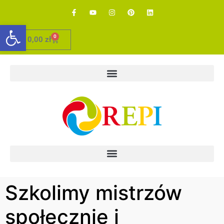
Otwórz pasek narzędzi
0
0,00
zł
Szkolimy mistrzów
społecznie i