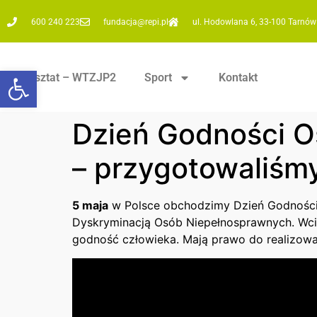
600 240 223
fundacja@repi.pl
ul. Hodowlana 6, 33-100 Tarnów
Otwórz pasek narzędzi
Warsztat – WTZJP2
Sport
Kontakt
Dzień Godności O
– przygotowaliśmy
5 maja
w Polsce obchodzimy Dzień Godności 
Dyskryminacją Osób Niepełnosprawnych. Wcią
godność człowieka. Mają prawo do realizowan