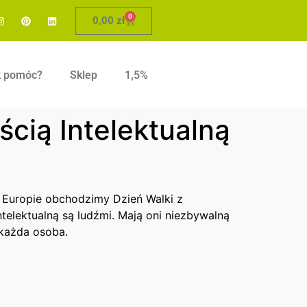
0
0,00
zł
k pomóc?
Sklep
1,5%
cią Intelektualną
 Europie obchodzimy Dzień Walki z
elektualną są ludźmi. Mają oni niezbywalną
 każda osoba.