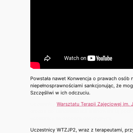
Powstała nawet Konwencja o prawach osób ni
niepełnosprawnościami sankcjonując, że mo
Szczęśliwi w ich odczuciu.
Uczestnicy
Warsztatu Terapii Zajęciowej im. 
drodze do samorealizacji traktowani są podm
uczestnicy są osobami decyzyjnymi.
Uczestnicy WTZJP2, wraz z terapeutami, przy