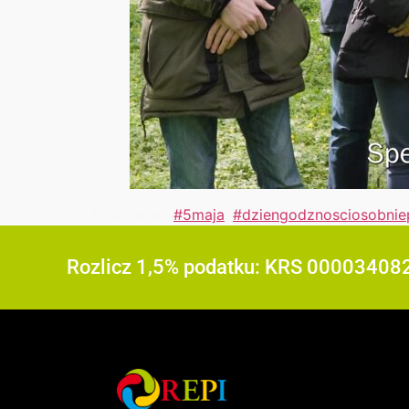
Otagowano
#5maja
,
#dziengodznosciosobniep
Rozlicz 1,5% podatku: KRS 00003408