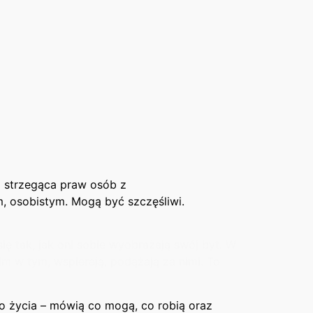
i strzegąca praw osób z
 osobistym. Mogą być szczęśliwi.
ę tak, jak oni sobie wyobrażają swój byt. W
im w tym, wspierają, podążają za nimi. To
o życia – mówią co mogą, co robią oraz