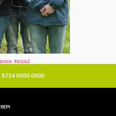
arnow
,
#wtzjp2
7 8724 0000 0000
REPI