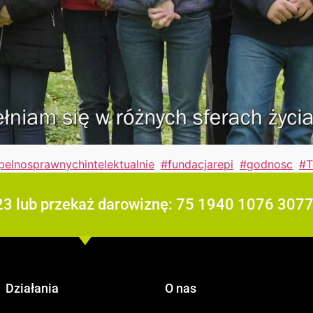
elnosprawnychintelektualnie
,
#fundacjarepi
,
#godnosc
,
#T
23 lub przekaż darowiznę: 75 1940 1076 307
Działania
O nas