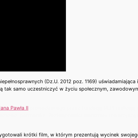
epełnosprawnych (Dz.U. 2012 poz. 1169) uświadamiająca 
gą tak samo uczestniczyć w życiu społecznym, zawodowym,
Jana Pawła II
prowadzonego przez Fundację REPI realizują si
iotowo, partnersko. Profesjonaliści Warsztatu towarzyszą 
gotowali krótki film, w którym prezentują wycinek swojeg