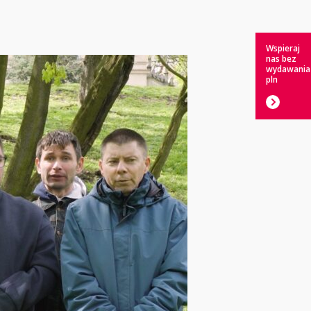
Wspieraj
nas bez
wydawania
pln