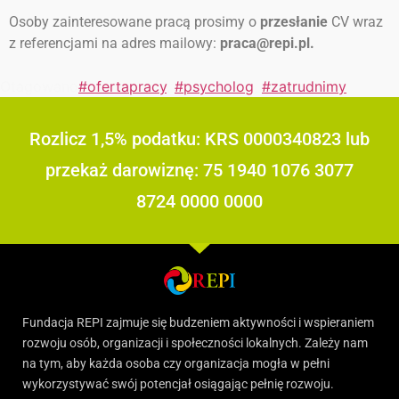
Osoby zainteresowane pracą prosimy o
przesłanie
CV wraz
z referencjami
na adres mailowy:
praca@repi.pl.
Otagowano
#ofertapracy
,
#psycholog
,
#zatrudnimy
Rozlicz 1,5% podatku: KRS 0000340823 lub
przekaż darowiznę: 75 1940 1076 3077
8724 0000 0000
Fundacja REPI zajmuje się budzeniem aktywności i wspieraniem
rozwoju osób, organizacji i społeczności lokalnych. Zależy nam
na tym, aby każda osoba czy organizacja mogła w pełni
wykorzystywać swój potencjał osiągając pełnię rozwoju.