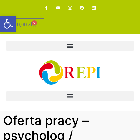
Otwórz pasek narzędzi
0
0,00
zł
Oferta pracy –
psycholog /