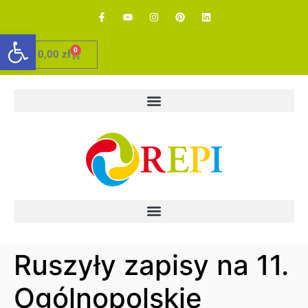
Otwórz pasek narzędzi
0
0,00
zł
Ruszyły zapisy na 11.
Ogólnopolskie