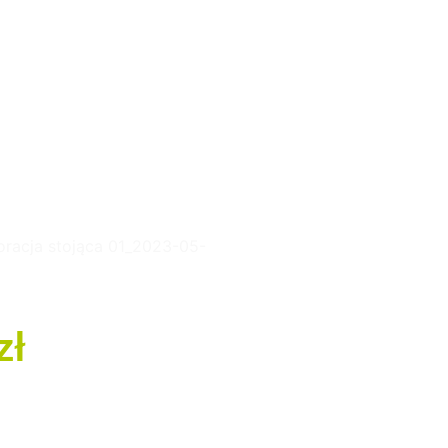
oracja stojąca 01_2023-05-
zł