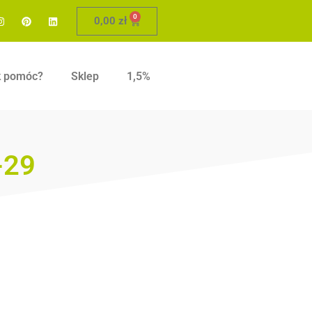
0
0,00
zł
k pomóc?
Sklep
1,5%
-29