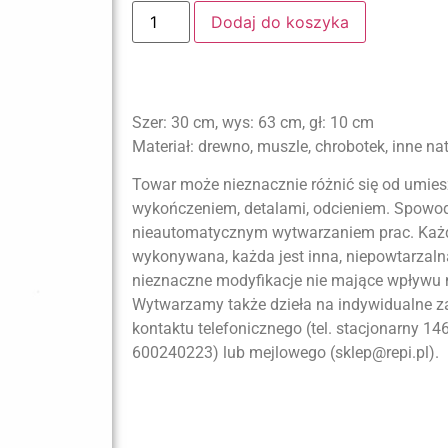
Dodaj do koszyka
Szer: 30 cm, wys: 63 cm, gł: 10 cm
Materiał: drewno, muszle, chrobotek, inne nat
Towar może nieznacznie różnić się od umiesz
wykończeniem, detalami, odcieniem. Spowod
nieautomatycznym wytwarzaniem prac. Każda
wykonywana, każda jest inna, niepowtarzal
nieznaczne modyfikacje nie mające wpływu n
Wytwarzamy także dzieła na indywidualne 
kontaktu telefonicznego (tel. stacjonarny 1
600240223) lub mejlowego (sklep@repi.pl).