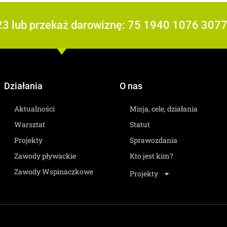
23 lub przekaż darowiznę: 75 1940 1076 307
Działania
O nas
Aktualności
Misja, cele, działania
Warsztat
Statut
Projekty
Sprawozdania
Zawody pływackie
Kto jest kim?
Zawody Wspinaczkowe
Projekty