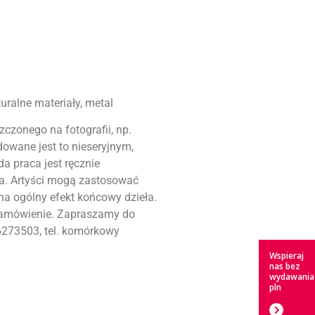
uralne materiały, metal
czonego na fotografii, np.
owane jest to nieseryjnym,
 praca jest ręcznie
na. Artyści mogą zastosować
a ogólny efekt końcowy dzieła.
zamówienie. Zapraszamy do
46273503, tel. komórkowy
Wspieraj
nas bez
wydawania
pln