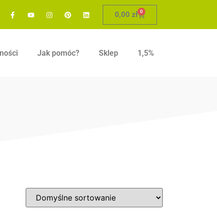
0
0,00
zł
ności
Jak pomóc?
Sklep
1,5%