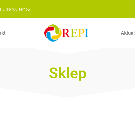
a 6, 33-100 Tarnów
akt
Aktual
Sklep