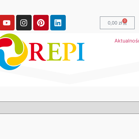
0
0,00
zł
Aktualnoś