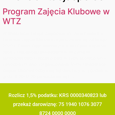
Program Zajęcia Klubowe w
WTZ
W Warsztacie Terapii Zajęciowej im. Jana Pawła II w
Tarnowie zajęcia klubowe organizowane są od lutego
2020 r. Celem Zajęć klubowych w WTZ jest wsparcie
osób z niepełnosprawnościami w utrzymaniu
samodzielności i niezależności w życiu społecznym i
zawodowym jako zorganizowanej formy rehabilitacji.
Zajęcia klubowe odbywają się dwa razy w tygodniu w
godz. 8.00-14.00 prowadzone są […]
Rozlicz 1,5% podatku: KRS 0000340823 lub
przekaż darowiznę: 75 1940 1076 3077
8724 0000 0000