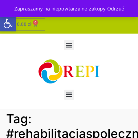
Zapraszamy na niepowtarzalne zakupy
Odrzuć
Otwórz pasek narzędzi
0
0,00
zł
Tag:
#rehabilitacjaspolecz