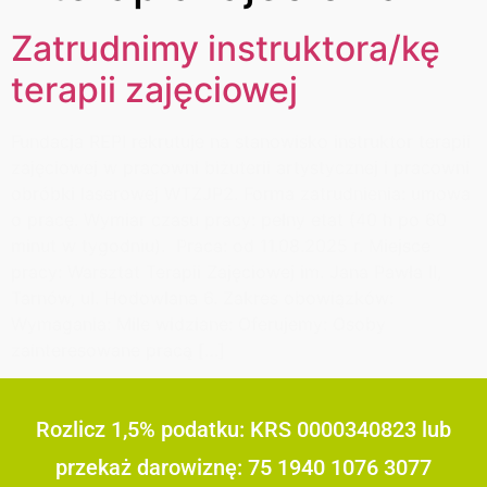
Zatrudnimy instruktora/kę
terapii zajęciowej
Fundacja REPI rekrutuje na stanowisko instruktor terapii
zajęciowej w pracowni biżuterii artystycznej i pracowni
obróbki laserowej WTZJP2. Forma zatrudnienia: umowa
o pracę. Wymiar czasu pracy: pełny etat (40 h po 60
minut w tygodniu). Praca: od 11.08.2025 r. Miejsce
pracy: Warsztat Terapii Zajęciowej im. Jana Pawła II,
Tarnów, ul. Hodowlana 6. Zakres obowiązków:
Wymagania: Mile widziane: Oferujemy: Osoby
zainteresowane pracą […]
Rozlicz 1,5% podatku: KRS 0000340823 lub
przekaż darowiznę: 75 1940 1076 3077