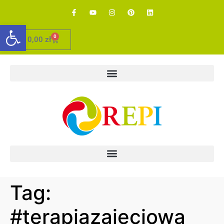
Otwórz pasek narzędzi
0
0,00
zł
Tag:
#terapiazajeciowa