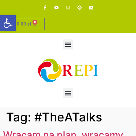
Otwórz pasek narzędzi
0
0,00
zł
Tag:
#TheATalks
Wracam na plan, wracamy