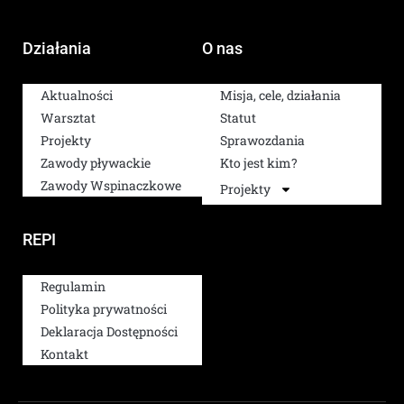
Działania
O nas
Aktualności
Misja, cele, działania
Warsztat
Statut
Projekty
Sprawozdania
Zawody pływackie
Kto jest kim?
Zawody Wspinaczkowe
Projekty
REPI
Regulamin
Polityka prywatności
Deklaracja Dostępności
Kontakt