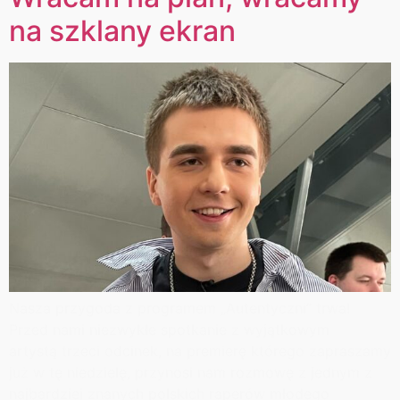
na szklany ekran
Nasza przygoda z programem „Autentyczni” trwa!
Przed nami niezwykłe spotkanie z wyjątkowym
artystą trzeci odcinek, na premierę którego zapraszamy
już w tę niedzielę, przynosi nam rozmowę z jednym z
najbardziej znanych polskich raperów młodego