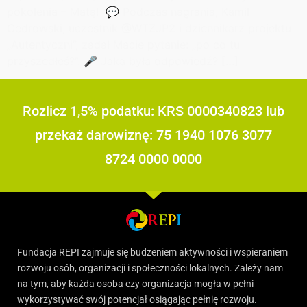
pokolenia – Matą! 💬 Podczas nagrania, Kamil
Cedrowski, uczestnik @WTZJP2 i dziennikarz projektu
„Autentyczni”, zadał Macie pytanie: „po co tu
przyszedłeś?”. 🎤 Jaka była odpowiedź? […]
Rozlicz 1,5% podatku: KRS 0000340823 lub
przekaż darowiznę: 75 1940 1076 3077
8724 0000 0000
Fundacja REPI zajmuje się budzeniem aktywności i wspieraniem
rozwoju osób, organizacji i społeczności lokalnych. Zależy nam
na tym, aby każda osoba czy organizacja mogła w pełni
wykorzystywać swój potencjał osiągając pełnię rozwoju.