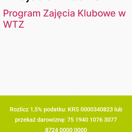
Program Zajęcia Klubowe w
WTZ
W Warsztacie Terapii Zajęciowej im. Jana Pawła II w
Tarnowie zajęcia klubowe organizowane są od lutego
2020 r. Celem Zajęć klubowych w WTZ jest wsparcie
osób z niepełnosprawnościami w utrzymaniu
samodzielności i niezależności w życiu społecznym i
zawodowym jako zorganizowanej formy rehabilitacji.
Zajęcia klubowe odbywają się dwa razy w tygodniu w
godz. 8.00-14.00 prowadzone są […]
Rozlicz 1,5% podatku: KRS 0000340823 lub
przekaż darowiznę: 75 1940 1076 3077
8724 0000 0000