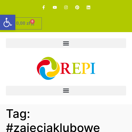
Otwórz pasek narzędzi
0
0,00
zł
Tag:
#zajeciaklubowe