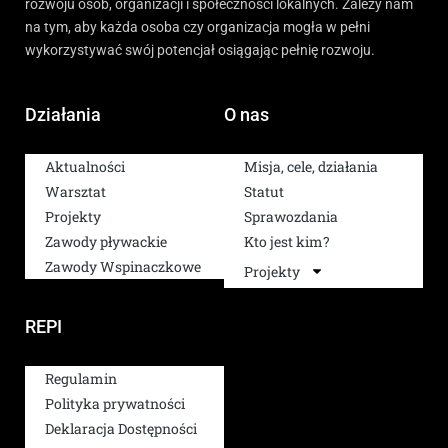
rozwoju osób, organizacji i społeczności lokalnych. Zależy nam
na tym, aby każda osoba czy organizacja mogła w pełni
wykorzystywać swój potencjał osiągając pełnię rozwoju.
Działania
O nas
Aktualności
Misja, cele, działania
Warsztat
Statut
Projekty
Sprawozdania
Zawody pływackie
Kto jest kim?
Zawody Wspinaczkowe
Projekty
REPI
Regulamin
Polityka prywatności
Deklaracja Dostępności