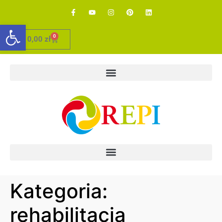
Otwórz pasek narzędzi
0
0,00
zł
Kategoria:
rehabilitacja