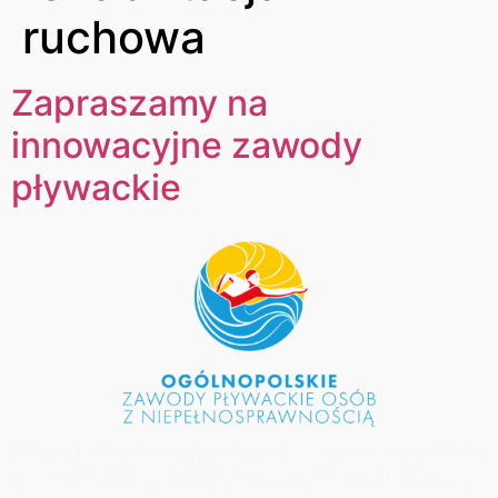
ruchowa
Zapraszamy na
innowacyjne zawody
pływackie
Kolejny raz będziemy przeżywali zmagania zawodników
w czasie Ogólnopolskich Zawodów Pływackich Osób z