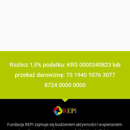
Niepełnosprawnością (OZPOzN). W tym roku będzie
innowacyjnie. Zapraszamy w październiku. W czasie X
OZPOzN zawodnicy będą mogli wziąć udział w badaniu
naukowym… Szczegóły znajdziecie na stronie
Zawodów. Partnerem jest Fundacja LOTTO, która
przekazała darowiznę na realizację zadania „Szkolimy
mistrzów w sporcie”. […]
Rozlicz 1,5% podatku: KRS 0000340823 lub
przekaż darowiznę: 75 1940 1076 3077
8724 0000 0000
Fundacja REPI zajmuje się budzeniem aktywności i wspieraniem