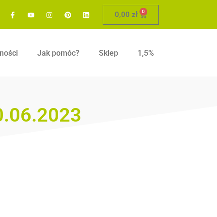
0
0,00
zł
ności
Jak pomóc?
Sklep
1,5%
0.06.2023