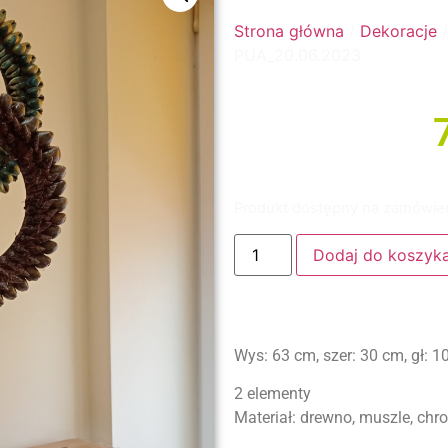
Strona główna
/
Dekoracje
/
PUA_20.06.2023
Produkt dostępny na zamówie
Dodaj do koszyk
Wys: 63 cm, szer: 30 cm, gł: 1
2 elementy
Materiał: drewno, muszle, chro