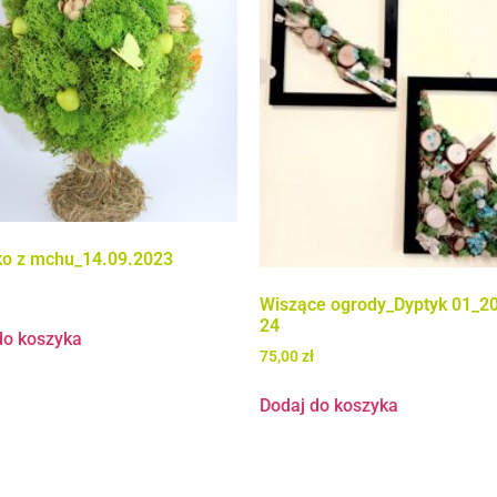
o z mchu_14.09.2023
Wiszące ogrody_Dyptyk 01_2
24
do koszyka
75,00
zł
Dodaj do koszyka