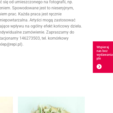
 się od umieszczonego na fotografii, np.
eniem. Spowodowane jest to nieseryjnym,
m prac. Każda praca jest ręcznie
 niepowtarzalna. Artyści mogą zastosować
ające wpływu na ogólny efekt końcowy dzieła.
indywidualne zamówienie. Zapraszamy do
 stacjonarny 146273503, tel. komórkowy
lep@repi.pl).
Wspieraj
nas bez
wydawania
pln