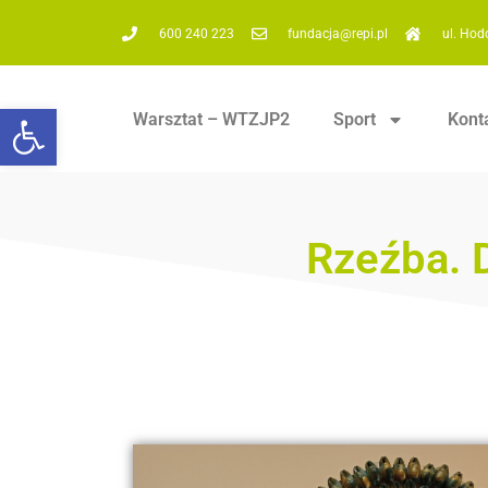
600 240 223
fundacja@repi.pl
ul. Hod
Otwórz pasek narzędzi
Warsztat – WTZJP2
Sport
Kont
Rzeźba. 