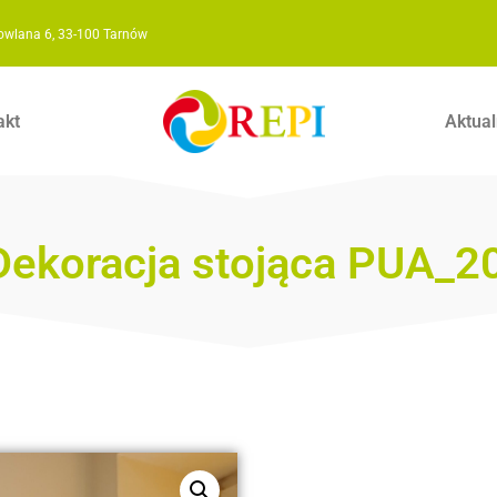
owlana 6, 33-100 Tarnów
akt
Aktual
Dekoracja stojąca PUA_2