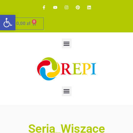
Otwórz pasek narzędzi
0
0,00
zł
Seria_Wiszące