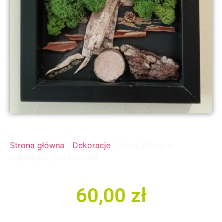
Strona główna
/
Dekoracje
/ Seria_Wiszące
Ogrody02_2023-05-29
60,00
zł