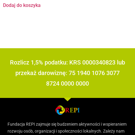
Dodaj do koszyka
Rozlicz 1,5% podatku: KRS 0000340823 lub
przekaż darowiznę: 75 1940 1076 3077
8724 0000 0000
Fundacja REPI zajmuje się budzeniem aktywności i wspieraniem
rozwoju osób, organizacji i społeczności lokalnych. Zależy nam