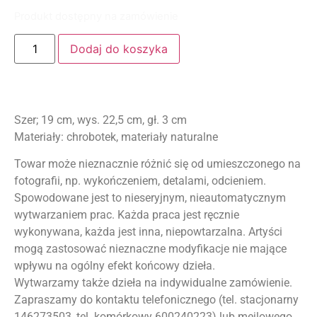
Produkt dostępny na zamówienie
Dodaj do koszyka
Szer; 19 cm, wys. 22,5 cm, gł. 3 cm
Materiały: chrobotek, materiały naturalne
Towar może nieznacznie różnić się od umieszczonego na
fotografii, np. wykończeniem, detalami, odcieniem.
Spowodowane jest to nieseryjnym, nieautomatycznym
wytwarzaniem prac. Każda praca jest ręcznie
wykonywana, każda jest inna, niepowtarzalna. Artyści
mogą zastosować nieznaczne modyfikacje nie mające
wpływu na ogólny efekt końcowy dzieła.
Wytwarzamy także dzieła na indywidualne zamówienie.
Zapraszamy do kontaktu telefonicznego (tel. stacjonarny
146273503, tel. komórkowy 600240223) lub mejlowego