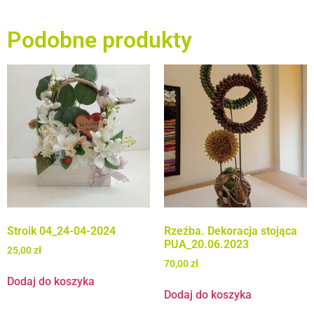
Podobne produkty
Stroik 04_24-04-2024
Rzeźba. Dekoracja stojąca
PUA_20.06.2023
25,00
zł
70,00
zł
Dodaj do koszyka
Dodaj do koszyka