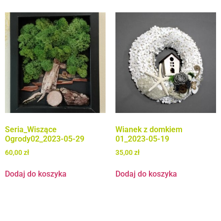
Seria_Wiszące
Wianek z domkiem
Ogrody02_2023-05-29
01_2023-05-19
60,00
zł
35,00
zł
Dodaj do koszyka
Dodaj do koszyka