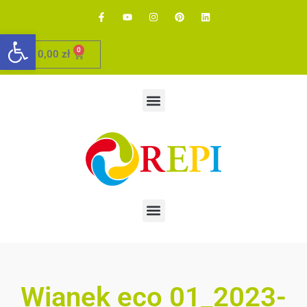
Otwórz pasek narzędzi
0
0,00
zł
Wianek eco 01_2023-