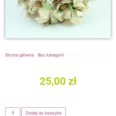
Strona główna
/
Bez kategorii
/ Wianek eco 01_2023-
05-16
25,00
zł
5 w magazynie (może być zamówiony)
Dodaj do koszyka