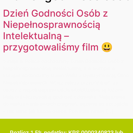
Dzień Godności Osób z
Niepełnosprawnością
Intelektualną –
przygotowaliśmy film 😃
5 maja w Polsce obchodzimy Dzień Godności Osób z
Niepełnosprawnością Intelektualną, a w Europie w
Europie obchodzimy Dzień Walki z Dyskryminacją Osób
Niepełnosprawnych. Wciąż należy przypominać, że
osoby z niepełnosprawnością intelektualną są ludźmi.
Mają oni niezbywalną godność człowieka. Mają prawo
do realizowania swoich pragnień, dążenia do szczęścia
– tak samo jak każda osoba. Powstała nawet […]
Rozlicz 1,5% podatku: KRS 0000340823 lub