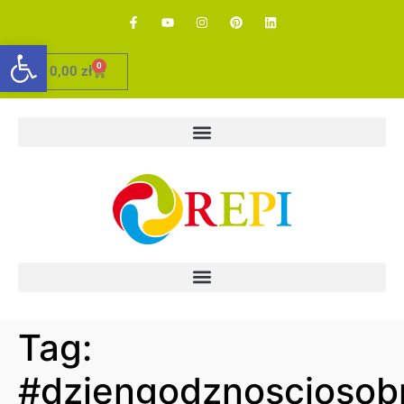
Otwórz pasek narzędzi
0
0,00
zł
Tag:
#dziengodznosciosobn