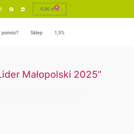
0
0,00
zł
k pomóc?
Sklep
1,5%
ider Małopolski 2025”
im. Jana Pawła II w Tarnowie prowadzony
polski 2025”. Pokonał 17 organizacji
u jest promocja małopolskich