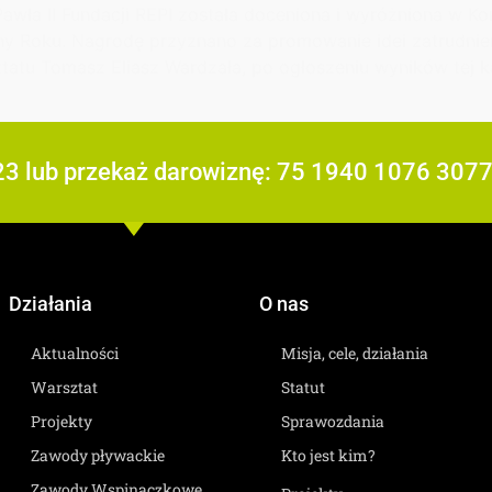
Pawła II Fundacji REPI została doceniona i wyróżniona w Ko
jny Roku. Nagrodę przyznano za promowanie idei zatrudni
u Tomasz Eliasz Wardzała, po ogłoszeniu wyników tej kat
23 lub przekaż darowiznę: 75 1940 1076 307
Działania
O nas
Aktualności
Misja, cele, działania
Warsztat
Statut
Projekty
Sprawozdania
Zawody pływackie
Kto jest kim?
Zawody Wspinaczkowe