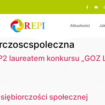
Aktualności
Ja
orczoscspoleczna
2 laureatem konkursu „GOZ L
„GOZ Lider Małopolski 2025” Warsztat Terapii Zajęciowej 
gracji stanął na podium IV edycji konkursu „GOZ Lider Mało
owiska – gospodarki obiegu zamkniętego. Celem konkurs
iębiorczości społecznej