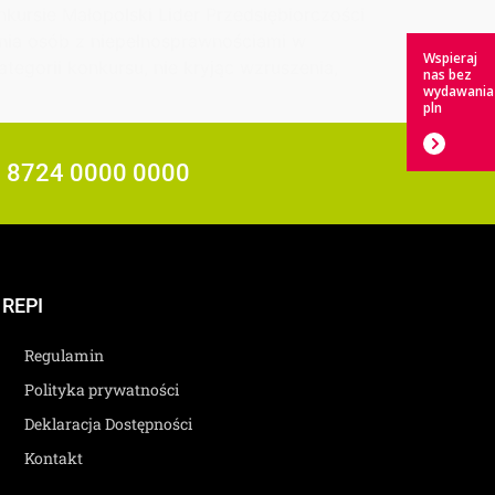
nkursie Małopolski Lider Przedsiębiorczości
enia osób z niepełnosprawnościami w
Wspieraj
egorii konkursu, nie kryjąc wzruszenia,
nas bez
wydawania
pln
7 8724 0000 0000
REPI
Regulamin
Polityka prywatności
Deklaracja Dostępności
Kontakt