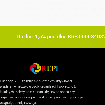
Praca Warsztatu Terapii Zajęciowej im. Jana 
Społecznej w kategorii Podmiot Reintegracy
środowisku samorządowym. Kierownik Warsztat
powiedział: – Dziękuję moim […]
Rozlicz 1,5% podatku: KRS 00003408
Fundacja REPI zajmuje się budzeniem aktywności i
wspieraniem rozwoju osób, organizacji i społeczności
lokalnych. Zależy nam na tym, aby każda osoba czy
organizacja mogła w pełni wykorzystywać swój potencjał
osiągając pełnię rozwoju.