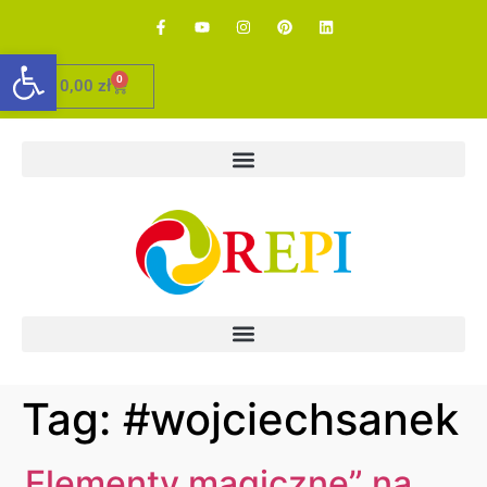
Otwórz pasek narzędzi
0
0,00
zł
Tag:
#wojciechsanek
„Elementy magiczne” na