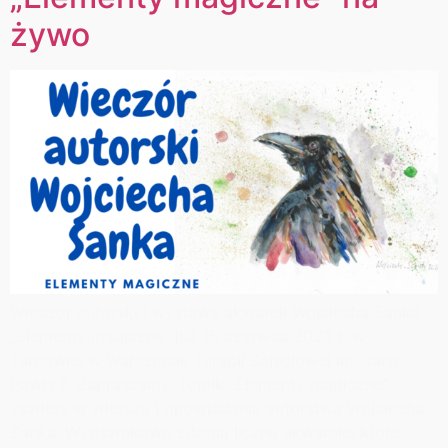
żywo
Wieczór autorski i wystawa akwareli Wojciecha Sanka
„Elementy magiczne” już 15 czerwca 2023 r. w
Tarnowie, w Warsztacie Terapii Zajęciowej im. Jana
Pawła II. Zapraszamy. Tomik „Elementy magiczne”
zawiera w wiersze i opowiadania autorstwa Wojciecha
Sanka. Wydawnictwo zdobią liczne akwarele, które