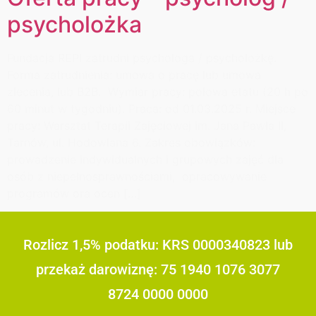
psycholożka
Fundacja REPI zatrudni psychologa / psycholożkę.
Forma zatrudnienia: umowa o pracę lub umowa
zlecenia, lub B2B. Wymiar pracy: połowa etatu (20 h po
60 minut w tygodniu). Praca: od 01.03.2025 r. Miejsce
pracy: Warsztat Terapii Zajęciowej im. Jana Pawła II,
Tarnów, ul. Hodowlana 6. Zakres obowiązków:
prowadzenie indywidualnych i grupowych zajęć dla
osób z niepełnosprawnościami, opracowywanie
programów ora ocen […]
Rozlicz 1,5% podatku: KRS 0000340823 lub
przekaż darowiznę: 75 1940 1076 3077
8724 0000 0000