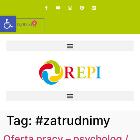
Otwórz pasek narzędzi
0
0,00
zł
Tag:
#zatrudnimy
Oferta pracy – psycholog /