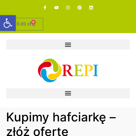
Otwórz pasek narzędzi
0
0,00
zł
Kupimy hafciarkę –
złóż ofertę