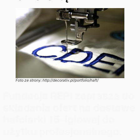
Foto ze strony: http://decorativ.pl/portfolio/haft/
Fundacja REPI zaprasza do
składania ofert na dostawę
hafciarki 15-igłowej do
użytku profesjonalnego
.