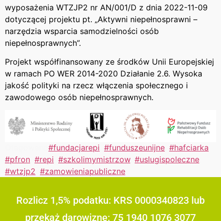
wyposażenia WTZJP2 nr AN/001/D z dnia 2022-11-09
dotyczącej projektu pt. „Aktywni niepełnosprawni –
narzędzia wsparcia samodzielności osób
niepełnosprawnych”.
Projekt współfinansowany ze środków Unii Europejskiej
w ramach PO WER 2014-2020 Działanie 2.6. Wysoka
jakość polityki na rzecz włączenia społecznego i
zawodowego osób niepełnosprawnych.
Otagowano
#fundacjarepi
,
#funduszeunijne
,
#hafciarka
,
#pfron
,
#repi
,
#szkolimymistrzow
,
#uslugispoleczne
,
#wtzjp2
,
#zamowieniapubliczne
Rozlicz 1,5% podatku: KRS 0000340823 lub
przekaż darowiznę: 75 1940 1076 3077