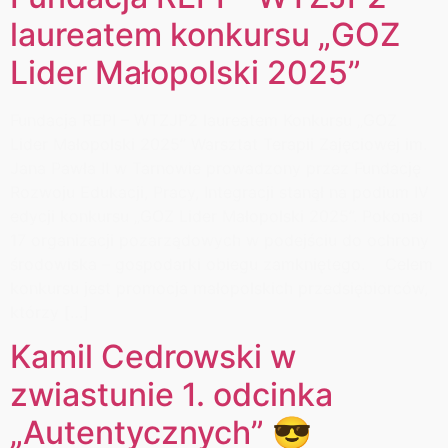
laureatem konkursu „GOZ
Lider Małopolski 2025”
Fundacja REPI – WTZJP2 laureatem Konkursu „GOZ
Lider Małopolski 2025” Warsztat Terapii Zajęciowej im.
Jana Pawła II w Tarnowie prowadzony przez Fundację
Rozwoju Edukacji, Pracy, Integracji stanął na podium IV
edycji konkursu „GOZ Lider Małopolski 2025”. Pokonał
17 organizacji pozarządowych w podejściu do ochrony
środowiska – gospodarki obiegu zamkniętego. Celem
konkursu jest promocja małopolskich przedsiębiorców,
którzy […]
Kamil Cedrowski w
zwiastunie 1. odcinka
„Autentycznych” 😎