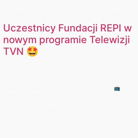
Makłowiczem, zadając mu pytanie, które z pewnością
wywoła uśmiech na twarzy niejednej osoby! Jakie? […]
Uczestnicy Fundacji REPI w
nowym programie Telewizji
TVN 🤩
Nasi niezwykli uczestnicy z WTZJP2,
prowadzonego przez Fundację REPI, będą mieli okazję,
aby zaprezentować swoje umiejętności w nowym
programie „Autentyczni” na antenie stacji TVN. 📺
Dzięki programowi „Autentyczni„, uczestnicy naszej
Fundacji, wejdą w role dziennikarzy, a to umożliwi im
przeprowadzenie wnikliwych rozmów ze znanymi
osobistościami. Zadane pytania pozwolą spojrzeć na
powszechnie znane postacie ze świata mediów, sztuki
[…]