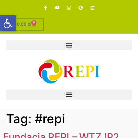
Otwórz pasek narzędzi
0
0,00
zł
Tag:
#repi
Fundacja REPI – WTZJP2