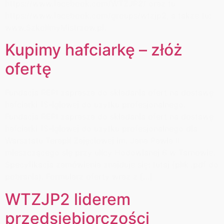
https://www.facebook.com/WTZJP2/ oraz tu
https://www.facebook.com/groups/wtzjp2, a także tu:
www.SzkolimyMistrzow.pl.
Kupimy hafciarkę – złóż
ofertę
Fundacja REPI zaprasza do składania ofert na dostawę
hafciarki 15-igłowej do użytku profesjonalnego.
Fundacja REPI zaprasza do składania ofert na dostawę
hafciarki 15-igłowej do użytku profesjonalnego dla
Warsztatu Terapii Zajęciowej im. Jana Pawła II
mieszczącego się przy ulicy Hodowlanej 6 w Tarnowie.
Specyfikacja zamówienia znajduje się: tutaj (plik .pdf do
pobrania). Formularz oferty wraz z […]
WTZJP2 liderem
przedsiębiorczości