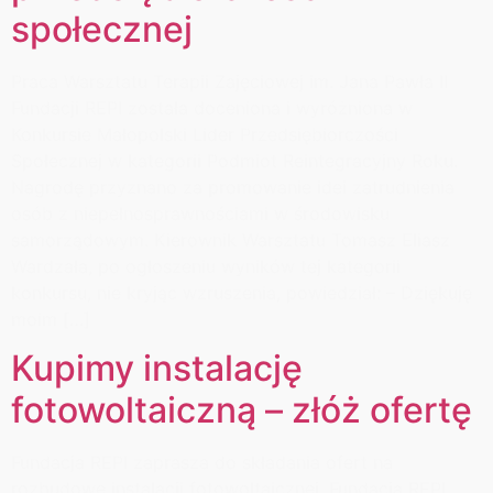
społecznej
Praca Warsztatu Terapii Zajęciowej im. Jana Pawła II
Fundacji REPI została doceniona i wyróżniona w
Konkursie Małopolski Lider Przedsiębiorczości
Społecznej w kategorii Podmiot Reintegracyjny Roku.
Nagrodę przyznano za promowanie idei zatrudnienia
osób z niepełnosprawnościami w środowisku
samorządowym. Kierownik Warsztatu Tomasz Eliasz
Wardzała, po ogłoszeniu wyników tej kategorii
konkursu, nie kryjąc wzruszenia, powiedział: – Dziękuję
moim […]
Kupimy instalację
fotowoltaiczną – złóż ofertę
Fundacja REPI zaprasza do składania ofert na
rozbudowę instalacji fotowoltaicznej. Fundacja REPI