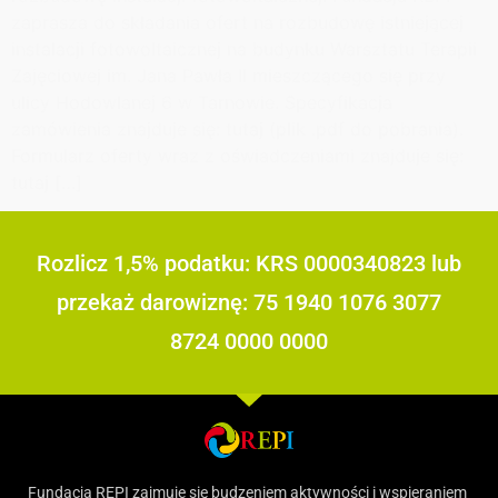
zaprasza do składania ofert na rozbudowę istniejącej
instalacji fotowoltaicznej na budynku Warsztatu Terapii
Zajęciowej im. Jana Pawła II mieszczącego się przy
ulicy Hodowlanej 6 w Tarnowie. Specyfikacja
zamówienia znajduje się: tutaj (plik .pdf do pobrania).
Formularz oferty wraz z oświadczeniami znajduje się:
tutaj […]
Rozlicz 1,5% podatku: KRS 0000340823 lub
przekaż darowiznę: 75 1940 1076 3077
8724 0000 0000
Fundacja REPI zajmuje się budzeniem aktywności i wspieraniem