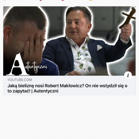
Z dumą przedstawiamy małą zapowiedź tego, co
będzie się działo na antenie stacji TVN w programie
„Autentyczni”! Przed Wami namiastka niezwykłych
doświadczeń, które czekają naszych uczestników z
WTZJP2! Kamil Cedrowski, wybrany na dziennikarza
podczas castingu, stanął twarzą w twarz z Robert