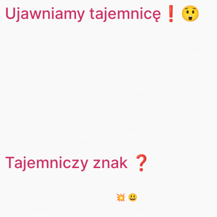
Ujawniamy tajemnicę❗️😲
Przez ostatnie tygodnie budowaliśmy tajemnicę wokół
niezwykłego projektu, w którym zaangażowani są nasi
uczestnicy z Warsztatu Terapii Zajęciowej im. Jana
Pawła II. Czas odsłonić szczegóły! Jutro o godz. 20:00,
zapraszamy Was na nasz Facebookowy profil
https://www.facebook.com/FundacjaREPI/, gdzie
ujawnimy szczegóły tego emocjonującego
przedsięwzięcia. Odliczanie rozpoczęte! Nie przegapcie
momentu, kiedy znak zapytania zmieni się w
wykrzyknik, odkrywając przed […]
Tajemniczy znak ❓
Przygotowujemy się do czegoś duuużego! Obserwujcie
nas, czekajcie na wielkie bum 💥 😃 Jesteśmy tu:
https://www.facebook.com/FundacjaREPI/ i tu